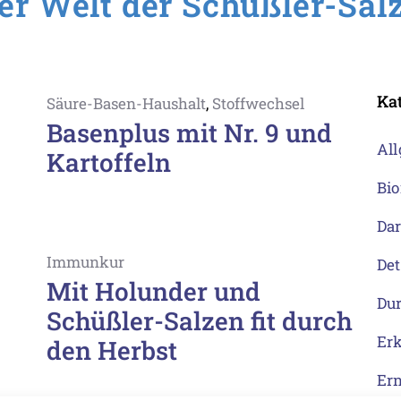
er Welt der Schüßler-Sal
Ka
Säure-Basen-Haushalt
,
Stoffwechsel
Basenplus mit Nr. 9 und
Al
Kartoffeln
Bi
Da
Immunkur
De
Mit Holunder und
Dur
Schüßler-Salzen fit durch
Er
den Herbst
Er