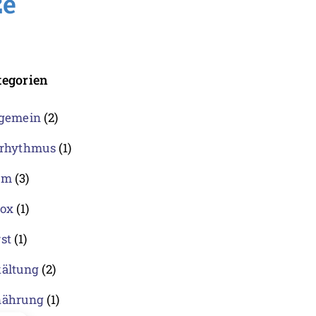
ze
tegorien
lgemein
(2)
orhythmus
(1)
rm
(3)
tox
(1)
st
(1)
kältung
(2)
nährung
(1)