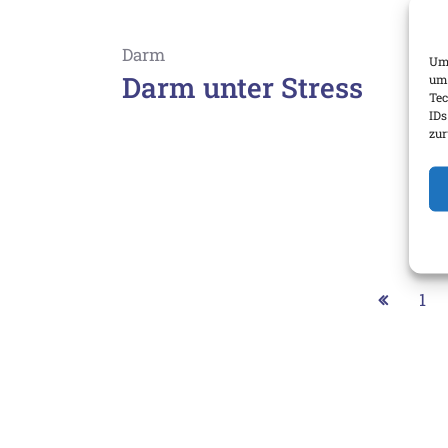
Darm
Um 
Darm unter Stress
um 
Tec
IDs
zur
1