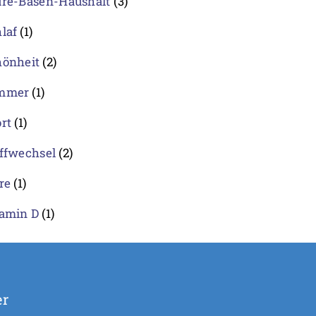
ure-Basen-Haushalt
(3)
laf
(1)
hönheit
(2)
mmer
(1)
rt
(1)
ffwechsel
(2)
re
(1)
tamin D
(1)
er