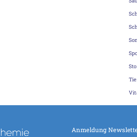
Sä
Sch
Sc
So
Spo
Sto
Tie
Vi
Anmeldung Newslett