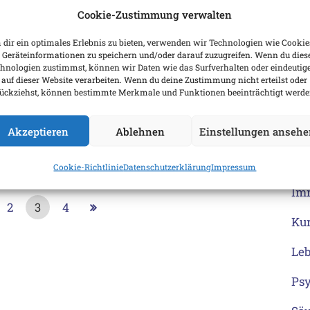
Ers
Cookie-Zustimmung verwalten
Darm
Erw
dir ein optimales Erlebnis zu bieten, verwenden wir Technologien wie Cookie
Schüßler-Salze: Fitness
Geräteinformationen zu speichern und/oder darauf zuzugreifen. Wenn du dies
hnologien zustimmst, können wir Daten wie das Surfverhalten oder eindeutig
Gef
für Darm und
 auf dieser Website verarbeiten. Wenn du deine Zustimmung nicht erteilst oder
ückziehst, können bestimmte Merkmale und Funktionen beeinträchtigt werde
Immunsystem
Ge
Akzeptieren
Ablehnen
Einstellungen ansehe
Gre
Hei
Cookie-Richtlinie
Datenschutzerklärung
Impressum
Im
2
3
4
Ku
Le
Ps