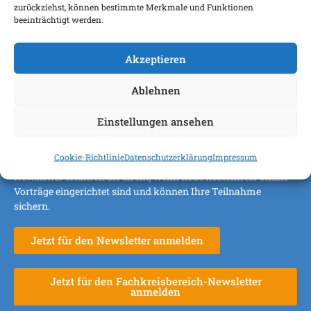
Passwort vergessen?
zurückziehst, können bestimmte Merkmale und Funktionen
beeinträchtigt werden.
Akzeptieren
Ablehnen
Einstellungen ansehen
Anmeldung Newsletter
Cookie-Richtlinie
Datenschutzerklärung
Impressum
Sie bekommen aktuelle Tipps und Informationen. Über den
Newsletter erfahren Sie direkt, wenn neue kostenfreie Online-
Vorträge eingerichtet sind und können Ihre Teilnahme
sichern.
Jetzt für den Newsletter anmelden
Jetzt für den Fachkreisbereich-Newsletter
anmelden