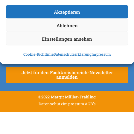
Anmeldung Newsletter
Akzeptieren
Sie bekommen aktuelle Tipps und Informationen. Über den
Ablehnen
Newsletter erfahren Sie direkt, wenn neue kostenfreie Online-
Vorträge eingerichtet sind und können Ihre Teilnahme
Einstellungen ansehen
sichern.
Cookie-Richtlinie
Datenschutzerklärung
Impressum
Jetzt für den Newsletter anmelden
Jetzt für den Fachkreisbereich-Newsletter
anmelden
©2022 Margit Müller-Frahling
Datenschutz
Impressum
AGB's