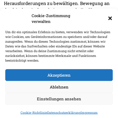
Herausforderungen zu bewältigen. Bewegung an
der frischen Luft und eine gesunde Ernährung
Cookie-Zustimmung
tragen zu unserer Stärkung bei. Eine „Extraportion
verwalten
Kraft“ bietet das Schüßler-Salz Nr. 5 Kalium
phosphoricum D 6.
Um dir ein optimales Erlebnis zu bieten, verwenden wir Technologien
wie Cookies, um Geräteinformationen zu speichern und/oder darauf
zuzugreifen. Wenn du diesen Technologien zustimmst, können wir
Daten wie das Surfverhalten oder eindeutige IDs auf dieser Website
READ MORE
verarbeiten. Wenn du deine Zustimmung nicht erteilst oder
zurückziehst, können bestimmte Merkmale und Funktionen
beeinträchtigt werden.
Akzeptieren
Ablehnen
Einstellungen ansehen
Cookie-Richtlinie
Datenschutzerklärung
Impressum