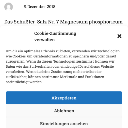
5. Dezember 2018
Das Schüßler-Salz Nr. 7 Magnesium phosphoricum
D 6 ist besonders beliebt, weil es entspannt,
Cookie-Zustimmung
Energie spendet und bei vielen alltäglichen
verwalten
Beschwerden rasche Hilfe bietet. Die Anwendung
in warmem Wasser beschleunigt den
Um dir ein optimales Erlebnis zu bieten, verwenden wir Technologien
wie Cookies, um Geräteinformationen zu speichern und/oder darauf
Wirkungseintritt und ist daher als „Heiße Sieben“
zuzugreifen. Wenn du diesen Technologien zustimmst, können wir
bewährt.
Daten wie das Surfverhalten oder eindeutige IDs auf dieser Website
verarbeiten. Wenn du deine Zustimmung nicht erteilst oder
zurückziehst, können bestimmte Merkmale und Funktionen
beeinträchtigt werden.
READ MORE
Akzeptieren
Ablehnen
Einstellungen ansehen