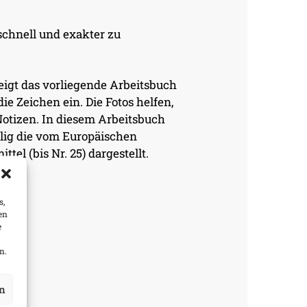
schnell und exakter zu
zeigt das vorliegende Arbeitsbuch
e Zeichen ein. Die Fotos helfen,
Notizen. In diesem Arbeitsbuch
alig die vom Europäischen
tel (bis Nr. 25) dargestellt.
s,
en
er
e
n.
n