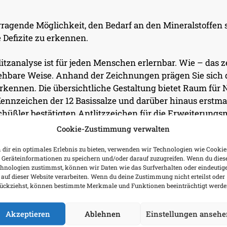
orragende Möglichkeit, den Bedarf an den Mineralstoffen 
Defizite zu erkennen.
litzanalyse ist für jeden Menschen erlernbar. Wie – das 
hbare Weise. Anhand der Zeichnungen prägen Sie sich di
erkennen. Die übersichtliche Gestaltung bietet Raum für 
Kennzeichen der 12 Basissalze und darüber hinaus erstm
chüßler bestätigten Antlitzzeichen für die Erweiterungsmit
Cookie-Zustimmung verwalten
«
dir ein optimales Erlebnis zu bieten, verwenden wir Technologien wie Cookie
Geräteinformationen zu speichern und/oder darauf zuzugreifen. Wenn du dies
in der Biochemie nach Dr. Schüßl
hnologien zustimmst, können wir Daten wie das Surfverhalten oder eindeutig
 auf dieser Website verarbeiten. Wenn du deine Zustimmung nicht erteilst oder
ückziehst, können bestimmte Merkmale und Funktionen beeinträchtigt werde
Müller-Frahling,
Akzeptieren
Ablehnen
Einstellungen ansehe
Schüßler